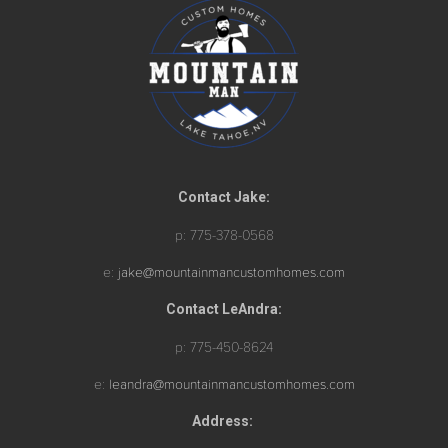
Contact Jake:
p: 775-378-0568
e:
jake@mountainmancustomhomes.com
Contact LeAndra:
p: 775-450-8624
e:
leandra@mountainmancustomhomes.com
Address: